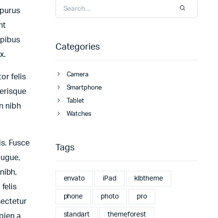
 purus
nt
apibus
Categories
x.
Camera
or felis
Smartphone
lerisque
Tablet
n nibh
Watches
is. Fusce
Tags
augue,
nibh,
envato
iPad
klbtheme
felis
phone
photo
pro
sectetur
standart
themeforest
apien a