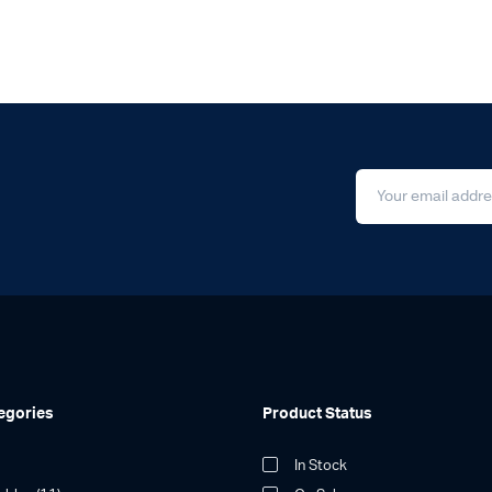
egories
Product Status
In Stock