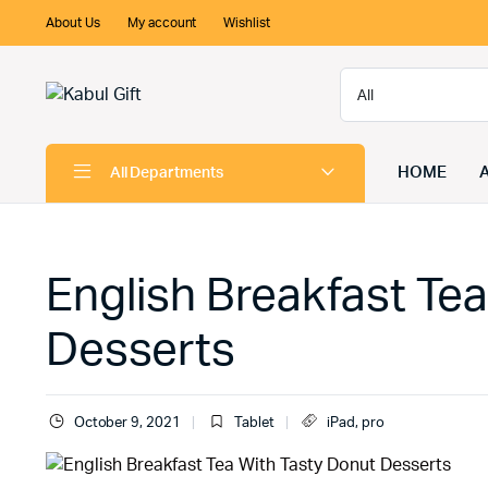
About Us
My account
Wishlist
HOME
All Departments
English Breakfast Te
Desserts
October 9, 2021
Tablet
iPad
,
pro