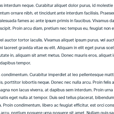
bus interdum neque. Curabitur aliquet dolor purus, id molestie
tum ornare nibh, et tincidunt ante interdum facilisis. Praese
t malesuada fames ac ante ipsum primis in faucibus. Vivamus d
suscipit. Proin arcu diam, pretium nec tempus eu, feugiat non e
 vel auctor tortor iaculis. Vivamus aliquet ipsum purus, vel auct
mi laoreet gravida vitae eu elit. Aliquam in elit eget purus sce
utate in, aliquam sit amet metus. Donec mauris eros, aliquet i
e dapibus tempor.
s condimentum. Curabitur imperdiet at leo pellentesque matt
is, porttitor lobortis neque. Donec nec nulla arcu. Proin felis 
agna non lacus viverra, at dapibus sem interdum. Proin urna 
tis eget nulla at tempor. Duis sed tellus placerat, bibendum 
ra. Proin condimentum, libero ac feugiat efficitur, est orci con
bus arcu, pretium posuere urna posuere sit amet. Nullam quis s