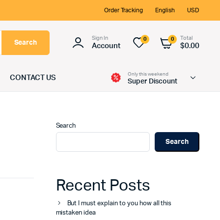
Order Tracking
English
USD
Sign In
Total
0
0
Search
Account
$
0.00
Only this weekend
CONTACT US
Super Discount
Search
Search
Recent Posts
But I must explain to you how all this
mistaken idea