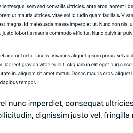
entesque, sem sed convallis ultricies, ante eros laoreet libe
orem ut mauris ultrices, vitae sollicitudin quam facilisis. Viv
t est magna, id malesuada massa imperdiet ut. Nunc non nisi 
u justo lobortis mauris commodo efficitur. Nunc pulvinar pulv
 vel auctor tortor iaculis. Vivamus aliquet ipsum purus, vel auct
mi laoreet gravida vitae eu elit. Aliquam in elit eget purus sce
utate in, aliquam sit amet metus. Donec mauris eros, aliquet i
e dapibus tempor.
vel nunc imperdiet, consequat ultricie
icitudin, dignissim justo vel, fringilla 