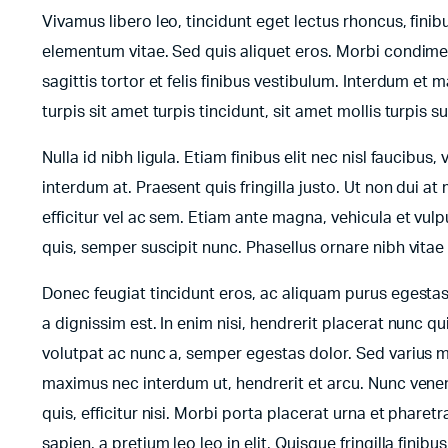
Vivamus libero leo, tincidunt eget lectus rhoncus, fini
elementum vitae. Sed quis aliquet eros. Morbi condimen
sagittis tortor et felis finibus vestibulum. Interdum e
turpis sit amet turpis tincidunt, sit amet mollis turpis 
Nulla id nibh ligula. Etiam finibus elit nec nisl faucibus,
interdum at. Praesent quis fringilla justo. Ut non dui at 
efficitur vel ac sem. Etiam ante magna, vehicula et vulp
quis, semper suscipit nunc. Phasellus ornare nibh vita
Donec feugiat tincidunt eros, ac aliquam purus egesta
a dignissim est. In enim nisi, hendrerit placerat nunc qu
volutpat ac nunc a, semper egestas dolor. Sed varius m
maximus nec interdum ut, hendrerit et arcu. Nunc venena
quis, efficitur nisi. Morbi porta placerat urna et pharet
sapien, a pretium leo leo in elit. Quisque fringilla fini