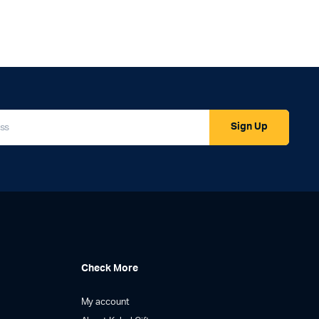
Sign Up
Check More
My account