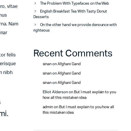
The Problem With Typefaces on the Web
ro, vitae
English Breakfast Tea With Tasty Donut
amus
Desserts
urna. Nam
On the other hand we provide denounce with
righteous
inar
Recent Comments
or felis
lerisque
sinan
on
Afghani Gand
n nibh
sinan
on
Afghani Gand
sinan
on
Afghani Gand
Elliot Alderson
on
But I must explain to you
how all this mistaken idea
s
admin
on
But I must explain to you how all
mi.
this mistaken idea